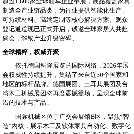
超过
1,600
家全球领军企业参展，展品覆盖家具
制造全产业链品类，为行业提供智能化生产、
可持续材料、高端定制等核心解决方案。观众
登记通道现已正式开启，诚邀全球家居人共赴
盛会，解锁产业升级密码。
全球精粹，权威齐聚
依托德国科隆展览的国际网络，
2026
年展
会权威性持续
提升
，集结
了
来自近
30
个国家
和
地区的标杆品牌。德国展团、土耳其展团及台
湾木工机械展团将再度震撼登场，呈现全球前
沿的技术与产品。
国际机械区位于广交会展馆
B
区，聚焦
“
智
造
”
内核，展示木工及软体家具自动化、数字化