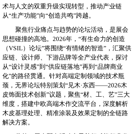
术与人文的双重升级实现转型，推动产业链
从
“
生产功能
”
向
“
创造共鸣
”
跨越。
聚焦行业痛点与趋势的论坛活动，是展会
思想碰撞的高地。
2026
年，
“
有生命力的创造
（
VSIL
）论坛
”
将围绕
“
有情绪的智造
”，
汇聚供
应链、设计师、下游品牌等全产业代表，探讨
从
“
设计灵感
”
到
“
供应链落地
”
再到
“
品牌商业
化
”
的路径贯通。针对高端定制领域的技术瓶
颈，无界论坛特别策划
“
见木
·
东西
——2026
木
皮饰面技术创新
”
议题，聚焦
“
材、工、艺
”
三大
维度，搭建中欧高端木作交流平台，深度解析
木皮基理处理、精准涂装及效果定制的全链路
解决方案。