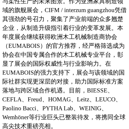
与柔性生产的未来图景。作为亚洲家具制造领
域的旗舰展会，
CIFM / interzum guangzhou
凭借
其强劲的号召力，聚集了产业前端的众多翘楚
企业，从制造升级指引着行业的变革发展。本
年度展会继续获得欧洲木工机械制造商协会
（
EUMABOIS
）
的官方推荐
，
经严格筛选成为
协会在中国专属合作的木工机械专业平台，彰
显了展会的国际权威性与行业影响力。在
EUMABOIS
的强力支持下，展会与该领域的国
际社群实现更深层的对接，助力国际标准方案
落地与跨区域合作机遇。目前，
BIESSE
、
CEFLA
、
Freud
、
HOMAG
、
Leitz
、
LEUCO
、
Paolino Bacci
、
PYTHA Lab
、
WEINIG
、
Wemhöner
等行业巨头已整装待发，将携同全球
高尖技术重磅亮相。